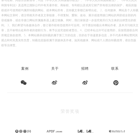
和国专利法》及适用之国际公约中有关著作权、商标权、专利权以及或其它财产所有权法律的保护， 相应的版
权或许可使用权均属所转载的网站、或本网站所有，且转载文章都已标明出处。 2、任何媒体、网站及个人转载
本网站文章时，请注明相关作者及文章链接，不得复制、重制、改动、展示或使用接口网站的局部或全部的内
容或服务，或在非接口网站所属服务器上建立镜像。同时，我们保留进一步追究相关行为主体的法律责任的权
利。 3、我们希望与各媒体合作，签订著作权有偿使用许可合同。对于擅自转载出本网站作者、及本月刊相关文
章，且不标明出处和作者的侵权行为，将予以追究侵权者责任。4、已经本站点许可证使用的，应按照授权合同
所规定条款使用。5、本网站摘录或转载的属于第三方的信息，目的在于传递更多信息，并不代表本网站赞同其
观点和对其真实性负责，转载信息版权属于原媒体及作者。如其他媒体、网站或个人擅自转载使用，请自负版
权等法律责。
案例
关于
招聘
联系
信
博
博
荣誉奖项