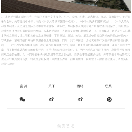
1、本网站刊载的所有内容，包括但不限于文字报导、图片、视频、图表、标志标识、商标、版面设 计、专栏目
录与名称、内容分类标准等，均受《中华人民 共和国著作权法》、《中华人民共和国商标法》、《中华人民共
和国专利法》及适用之国际公约中有关著作权、商标权、专利权以及或其它财产所有权法律的保护， 相应的版
权或许可使用权均属所转载的网站、或本网站所有，且转载文章都已标明出处。 2、任何媒体、网站及个人转载
本网站文章时，请注明相关作者及文章链接，不得复制、重制、改动、展示或使用接口网站的局部或全部的内
容或服务，或在非接口网站所属服务器上建立镜像。同时，我们保留进一步追究相关行为主体的法律责任的权
利。 3、我们希望与各媒体合作，签订著作权有偿使用许可合同。对于擅自转载出本网站作者、及本月刊相关文
章，且不标明出处和作者的侵权行为，将予以追究侵权者责任。4、已经本站点许可证使用的，应按照授权合同
所规定条款使用。5、本网站摘录或转载的属于第三方的信息，目的在于传递更多信息，并不代表本网站赞同其
观点和对其真实性负责，转载信息版权属于原媒体及作者。如其他媒体、网站或个人擅自转载使用，请自负版
权等法律责。
案例
关于
招聘
联系
信
博
博
荣誉奖项