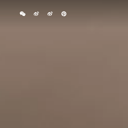
信
博
博